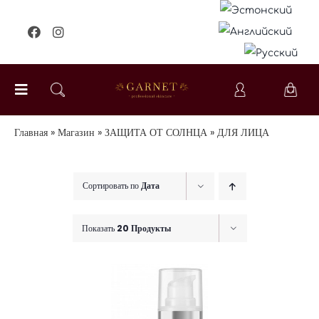
Skip
to
content
Toggle
Navigation
УХОД ЗА ЛИЦОМ
Главная
»
Магазин
»
ЗАЩИТА ОТ СОЛНЦА
»
ДЛЯ ЛИЦА
УХОД ЗА ТЕЛОМ
Сортировать по
Дата
СПЕЦИАЛЬНЫЙ УХОД
Показать
20 Продукты
ДЛЯ ДЕТЕЙ
ДЛЯ МУЖЧИН